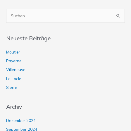
S
u
c
Neueste Beiträge
h
e
Moutier
n
Payerne
n
Villeneuve
a
Le Locle
c
Sierre
h
:
Archiv
Dezember 2024
September 2024