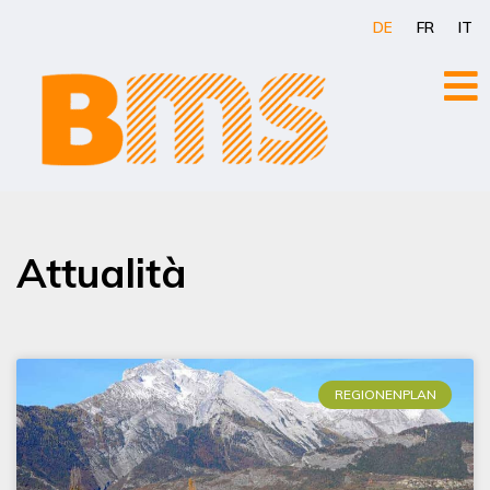
Zum
DE
FR
IT
Inhalt
springen
Attualità
REGIONENPLAN