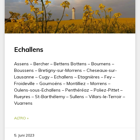
Echallens
Assens – Bercher – Bettens Bottens – Bournens –
Boussens – Bretigny-sur-Morrens – Cheseaux-sur-
Lausanne – Cugy – Echallens – Etagnières – Fey –
Froideville – Goumoëns – Montilliez – Morrens –
Oulens-sous-Echallens – Penthéréaz – Poliez-Pittet –
Rueyres – St-Barthélemy – Sullens – Villars-le-Terroir –
Vuarrens
ALTRO »
5. Juni 2023