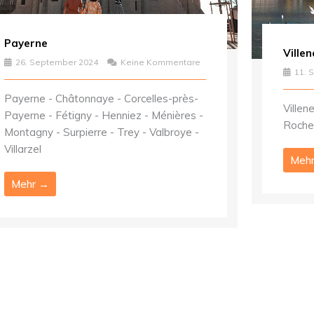
Payerne
Ville
26. September 2024
Keine Kommentare
11. 
Payerne - Châtonnaye - Corcelles-près-
Villen
Payerne - Fétigny - Henniez - Ménières -
Roche 
Montagny - Surpierre - Trey - Valbroye -
Villarzel
Meh
Mehr →