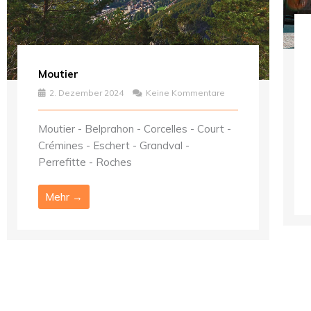
Moutier
2. Dezember 2024
Keine Kommentare
Moutier - Belprahon - Corcelles - Court -
Crémines - Eschert - Grandval -
Perrefitte - Roches
Mehr →