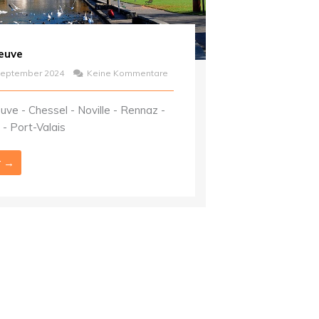
neuve
September 2024
Keine Kommentare
euve - Chessel - Noville - Rennaz -
- Port-Valais
r →