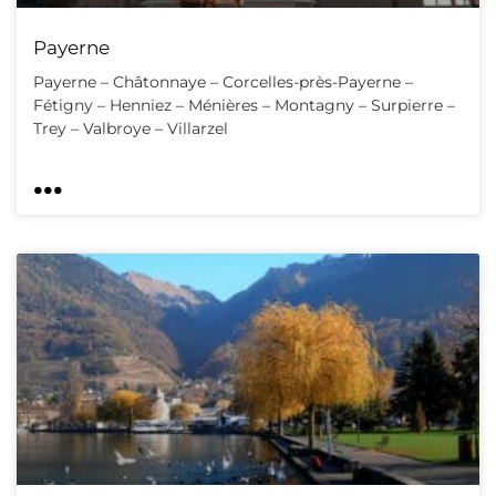
Payerne
Payerne – Châtonnaye – Corcelles-près-Payerne –
Fétigny – Henniez – Ménières – Montagny – Surpierre –
Trey – Valbroye – Villarzel
...