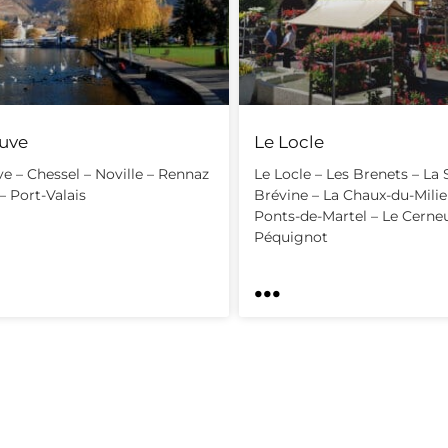
euve
Le Locle
ve – Chessel – Noville – Rennaz
Le Locle – Les Brenets – La
– Port-Valais
Brévine – La Chaux-du-Milie
Ponts-de-Martel – Le Cerne
Péquignot
...