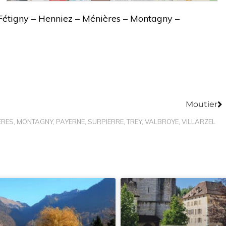
Fétigny – Henniez – Ménières – Montagny –
N
Moutier
ÈRES
,
MONTAGNY
,
PAYERNE
,
SURPIERRE
,
TREY
,
VALBROYE
,
VILLARZEL