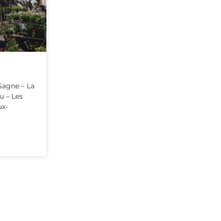
 Sagne – La
u – Les
ux-