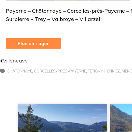
Payerne – Châtonnaye – Corcelles-près-Payerne – 
Surpierre – Trey – Valbroye – Villarzel
Plan anfragen
Zurück
Villeneuve
CHÂTONNAYE
,
CORCELLES-PRÈS-PAYERNE
,
FÉTIGNY
,
HENNIEZ
,
MÉNI