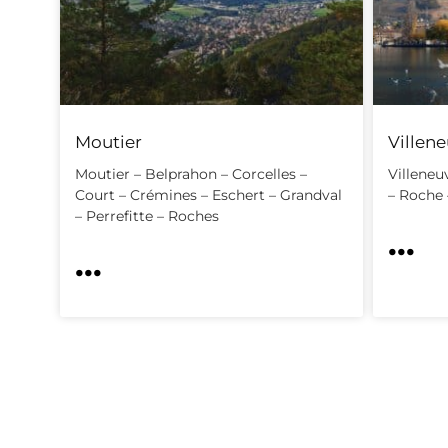
Moutier
Villen
Moutier – Belprahon – Corcelles –
Villeneu
Court – Crémines – Eschert – Grandval
– Roche 
– Perrefitte – Roches
...
...