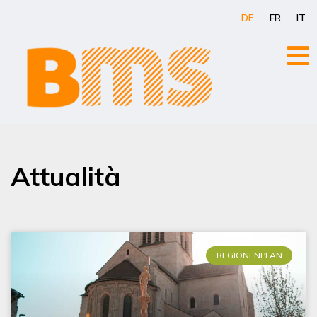
Zum
DE
FR
IT
Inhalt
springen
Attualità
REGIONENPLAN