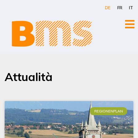
Zum
DE
FR
IT
Inhalt
springen
Attualità
REGIONENPLAN