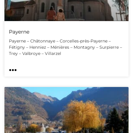
Payerne
Payerne – Châtonnaye – Corcelles-près-Payerne –
Fétigny – Henniez – Ménières – Montagny – Surpierre –
Trey – Valbroye – Villarzel
...