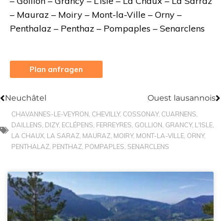
– Gollion – Grancy – L’Isle – La Chaux – La Sarraz
– Mauraz – Moiry – Mont-la-Ville – Orny –
Penthalaz – Penthaz – Pompaples – Senarclens
Plan anfragen
Zurück
N
Neuchâtel
Ouest lausannois
CHAVANNES-LE-VEYRON
,
CHEVILLY
,
COSSONAY
,
CUARNENS
,
DAILLENS
,
DIZY
,
ECLÉPENS
,
FERREYRES
,
GOLLION
,
GRANCY
,
L'ISLE
,
LA CHAUX
,
LA SARAZ
,
MAURAZ
,
MOIRY
,
MONT-LA-VILLE
,
ORNY
,
PENTHALAZ
,
PENTHAZ
,
POMPAPLES
,
SENARCLENS