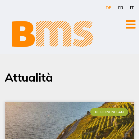
Zum
DE
FR
IT
Inhalt
springen
Attualità
REGIONENPLAN