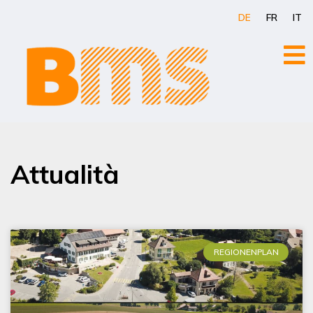
Zum
DE
FR
IT
Inhalt
springen
Attualità
REGIONENPLAN