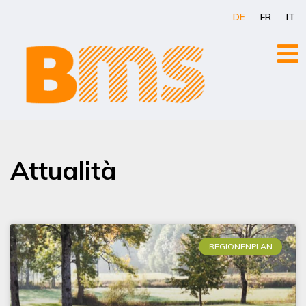
Zum
DE
FR
IT
Inhalt
springen
Attualità
REGIONENPLAN