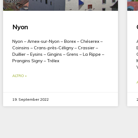
Nyon
Nyon – Arnex-sur-Nyon – Borex – Chéserex –
Coinsins – Crans-près-Céligny – Crassier –
Duillier – Eysins – Gingins – Grens – La Rippe –
Prangins Signy – Trélex
ALTRO »
19. September 2022