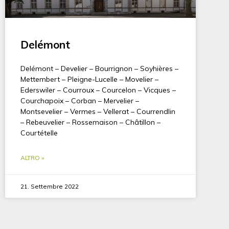
Delémont
Delémont – Develier – Bourrignon – Soyhières –
Mettembert – Pleigne-Lucelle – Movelier –
Ederswiler – Courroux – Courcelon – Vicques –
Courchapoix – Corban – Mervelier –
Montsevelier – Vermes – Vellerat – Courrendlin
– Rebeuvelier – Rossemaison – Châtillon –
Courtételle
ALTRO »
21. Settembre 2022