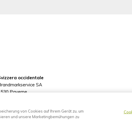
Svizzera occidentale
Brandmarkservice SA
1530 Payerne
+41 26 662 90 00
info@brandmarkservice.ch
Speicherung von Cookies auf Ihrem Gerät zu, um
Cook
ysieren und unsere Marketingbemühungen zu