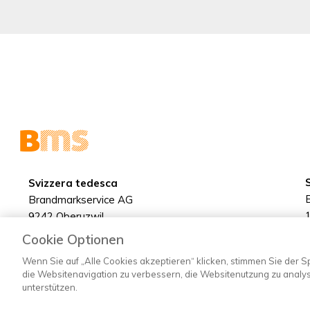
Svizzera tedesca
Brandmarkservice AG
9242 Oberuzwil
+41 71 955 77 55
Cookie Optionen
info@brandmarkservice.ch
Wenn Sie auf „Alle Cookies akzeptieren“ klicken, stimmen Sie der 
die Websitenavigation zu verbessern, die Websitenutzung zu anal
unterstützen.
©2022 Brandmarkservice