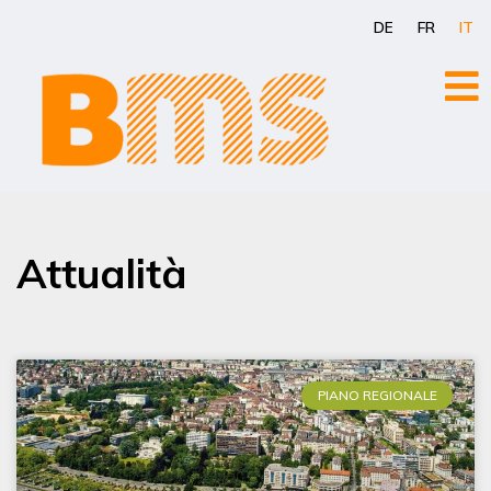
Vai
DE
FR
IT
al
contenuto
Attualità
PIANO REGIONALE