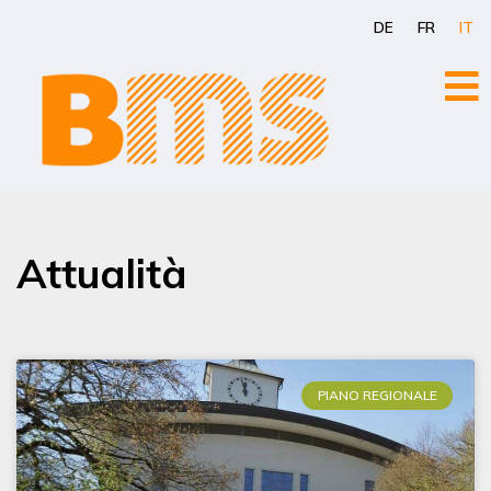
Vai
DE
FR
IT
al
contenuto
Attualità
PIANO REGIONALE