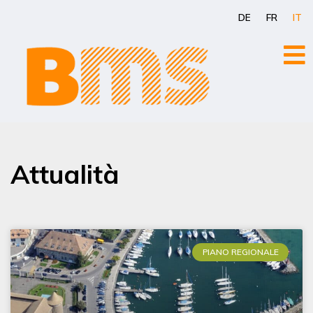
Vai
DE
FR
IT
al
contenuto
Attualità
PIANO REGIONALE