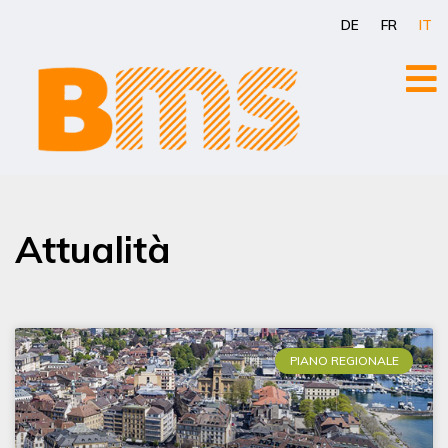
Vai
DE
FR
IT
al
contenuto
Attualità
PIANO REGIONALE