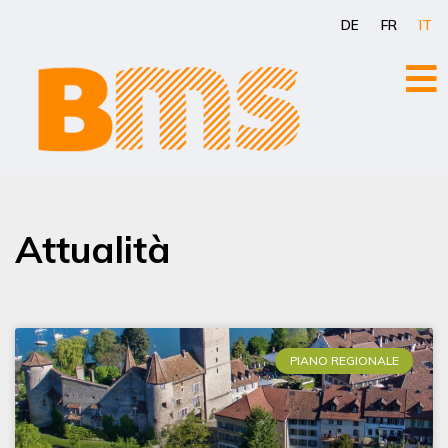
Vai
DE
FR
IT
al
contenuto
Attualità
PIANO REGIONALE