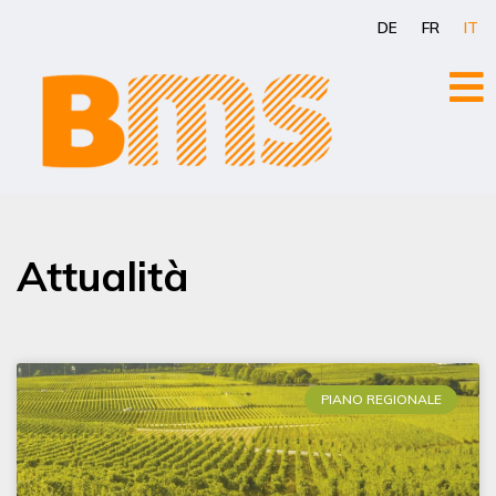
Vai
DE
FR
IT
al
contenuto
Attualità
PIANO REGIONALE