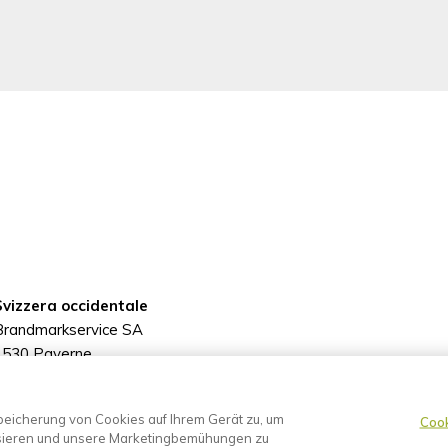
Svizzera occidentale
Brandmarkservice SA
1530 Payerne
+41 26 662 90 00
info@brandmarkservice.ch
Speicherung von Cookies auf Ihrem Gerät zu, um
Cook
ysieren und unsere Marketingbemühungen zu