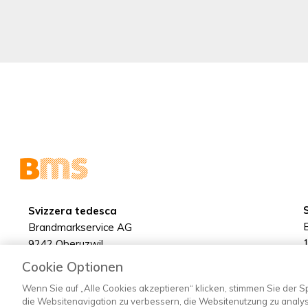
Svizzera tedesca
Brandmarkservice AG
9242 Oberuzwil
+41 71 955 77 55
Cookie Optionen
info@brandmarkservice.ch
Wenn Sie auf „Alle Cookies akzeptieren“ klicken, stimmen Sie der 
die Websitenavigation zu verbessern, die Websitenutzung zu anal