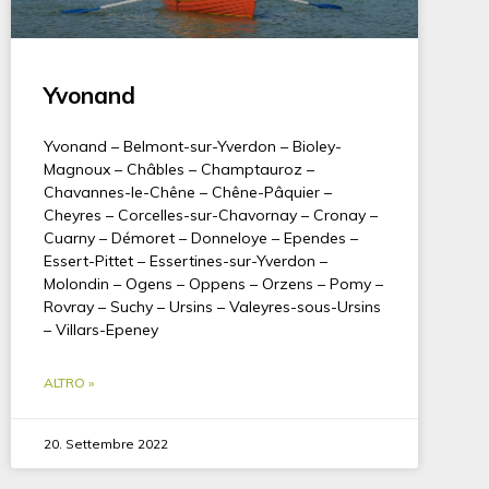
Yvonand
Yvonand – Belmont-sur-Yverdon – Bioley-
Magnoux – Châbles – Champtauroz –
Chavannes-le-Chêne – Chêne-Pâquier –
Cheyres – Corcelles-sur-Chavornay – Cronay –
Cuarny – Démoret – Donneloye – Ependes –
Essert-Pittet – Essertines-sur-Yverdon –
Molondin – Ogens – Oppens – Orzens – Pomy –
Rovray – Suchy – Ursins – Valeyres-sous-Ursins
– Villars-Epeney
ALTRO »
20. Settembre 2022