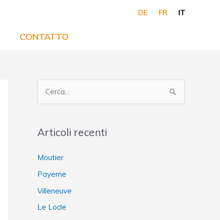
DE
FR
IT
CONTATTO
C
e
r
Articoli recenti
c
a
Moutier
:
Payerne
Villeneuve
Le Locle