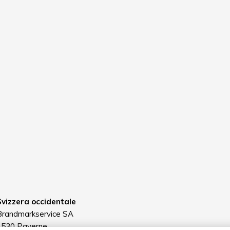
Svizzera occidentale
Brandmarkservice SA
1530 Payerne