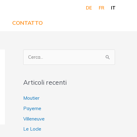
DE
FR
IT
CONTATTO
C
e
r
Articoli recenti
c
a
Moutier
:
Payerne
Villeneuve
Le Locle