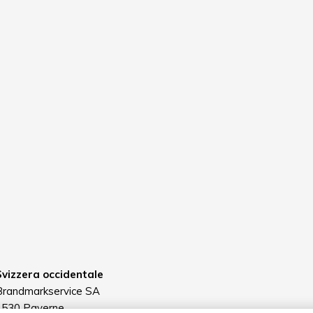
Svizzera occidentale
Brandmarkservice SA
1530 Payerne