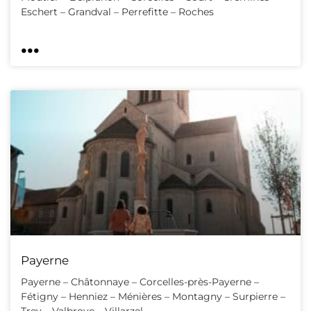
Eschert – Grandval – Perrefitte – Roches
...
Payerne
Payerne – Châtonnaye – Corcelles-près-Payerne –
Fétigny – Henniez – Ménières – Montagny – Surpierre –
Trey – Valbroye – Villarzel