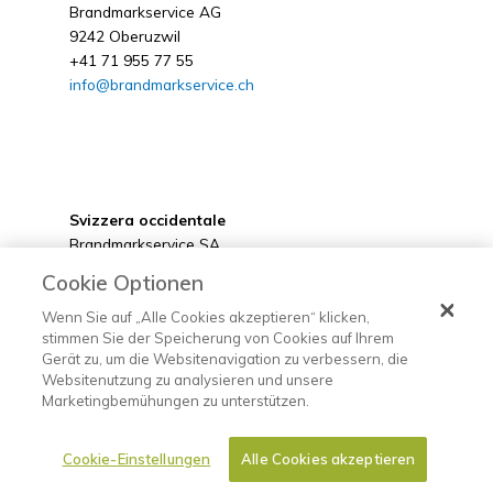
Brandmarkservice AG
9242 Oberuzwil
+41 71 955 77 55
info@brandmarkservice.ch
Svizzera occidentale
Brandmarkservice SA
1530 Payerne
Cookie Optionen
+41 26 662 90 00
info@brandmarkservice.ch
Wenn Sie auf „Alle Cookies akzeptieren“ klicken,
stimmen Sie der Speicherung von Cookies auf Ihrem
Gerät zu, um die Websitenavigation zu verbessern, die
Websitenutzung zu analysieren und unsere
Marketingbemühungen zu unterstützen.
©2022 Brandmarkservice
Cookie-Einstellungen
Alle Cookies akzeptieren