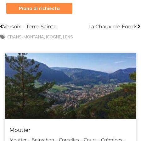
Piano di richiesta
Precedente
S
Versoix – Terre-Sainte
La Chaux-de-Fonds
CRANS-MONTANA
,
ICOGNE
,
LENS
Moutier
Moutier – Belprahon – Corcelles – Court – Crémines –