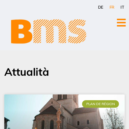
Aller
DE
FR
IT
au
contenu
Attualità
PLAN DE RÉGION