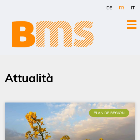
Aller
DE
FR
IT
au
contenu
Attualità
PLAN DE RÉGION