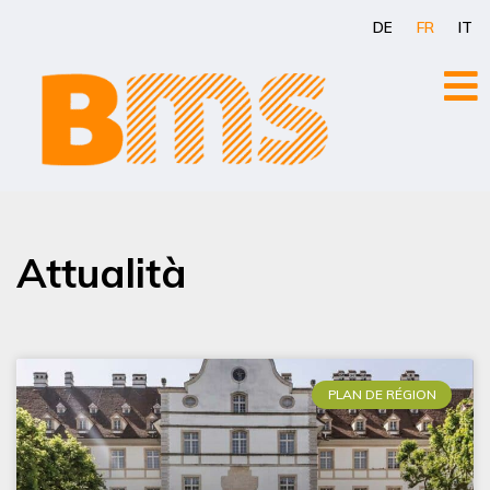
Aller
DE
FR
IT
au
contenu
Attualità
PLAN DE RÉGION