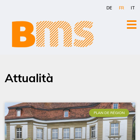
Aller
DE
FR
IT
au
contenu
Attualità
PLAN DE RÉGION