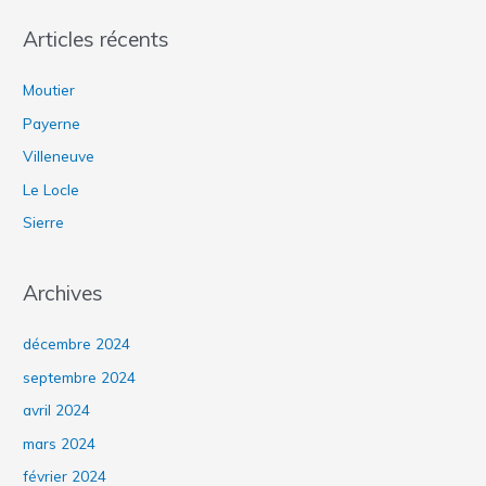
c
Articles récents
h
e
Moutier
r
Payerne
c
Villeneuve
h
Le Locle
e
Sierre
r
:
Archives
décembre 2024
septembre 2024
avril 2024
mars 2024
février 2024