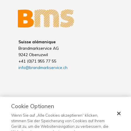
Suisse alémanique
Brandmarkservice AG
9242 Oberuzwil
+41 (0)71 955 77 55
info@brandmarkservice.ch
Cookie Optionen
Suisse romande
Brandmarkservice SA
Wenn Sie auf „Alle Cookies akzeptieren“ klicken,
1530 Payerne
stimmen Sie der Speicherung von Cookies auf Ihrem
Gerät zu, um die Websitenavigation zu verbessern, die
+41 (0)26 662 90 00