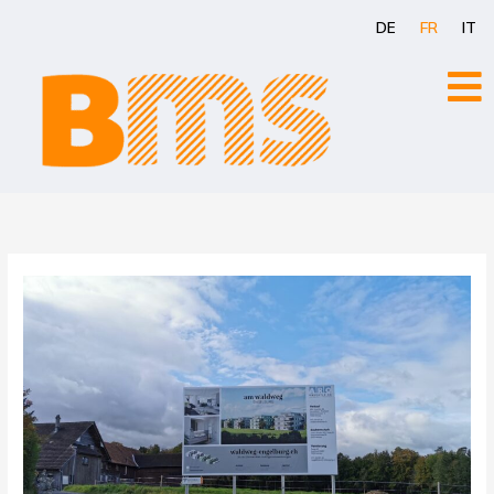
Aller
DE
FR
IT
au
contenu