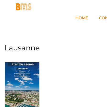
Aller
au
contenu
HOME
CO
Lausanne