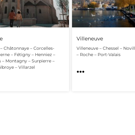
e
Villeneuve
– Châtonnaye – Corcelles-
Villeneuve – Chessel – Novil
erne – Fétigny – Henniez –
– Roche – Port-Valais
 – Montagny – Surpierre –
...
lbroye – Villarzel