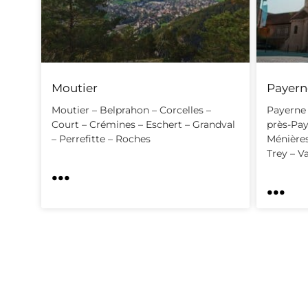
Moutier
Payern
Moutier – Belprahon – Corcelles –
Payerne 
Court – Crémines – Eschert – Grandval
près-Pay
– Perrefitte – Roches
Ménières
Trey – Va
...
...